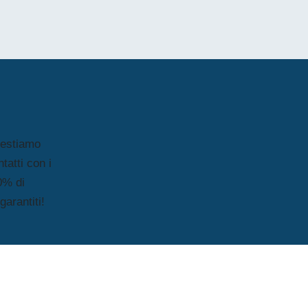
 gestiamo
tatti con i
0% di
arantiti!