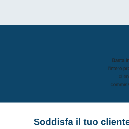
Basta in
l'intero p
clie
commissi
Soddisfa il tuo client