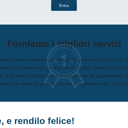
Entra
Forniamo i
migliori servizi
viare il lavoro insieme ai dettagli del cliente e lasciare che
rocesso.Il nostro team focalizzato sul cliente gestirà tutti i con
nti, la gestione dell'account e il pagamento dei pagamential 2
one sul valore di qualsiasi lavoro completato entro 7 giorni g
e,
e rendilo felice!